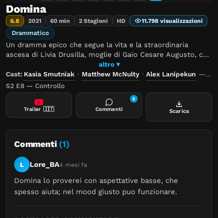
Domina
6.8
2021
60 min
2 Stagioni
HD
11.798 visualizzazioni
Drammatico
Un dramma epico che segue la vita e la straordinaria
ascesa di Livia Drusilla, moglie di Gaio Cesare Augusto, che
dopo numerose avversità riesce a diventare la donna più
altro ▾
potente del mondo.
Cast:
Kasia Smutniak
·
Matthew McNulty
·
Alex Lanipekun
—
Reg
S2 E8 — Controllo
1
Trailer
🇮🇹
Commenti
Scarica
Commenti
(1)
Lore_BA
L
4 mesi fa
Domina lo proverei con aspettative basse, che 
spesso aiuta; nel mood giusto puo funzionare.