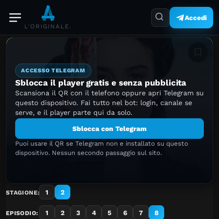
Accedi
L'ORIGINALE.
Aggiung
ACCESSO TELEGRAM
Sblocca il player gratis e senza pubblicita
Scansiona il QR con il telefono oppure apri Telegram su
questo dispositivo. Fai tutto nel bot: login, canale se
serve, e il player parte qui da solo.
Sblocca con Telegram
Puoi usare il QR se Telegram non e installato su questo
dispositivo. Nessun secondo passaggio sul sito.
1
2
STAGIONE:
1
2
3
4
5
6
7
8
EPISODIO: