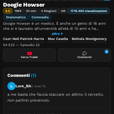
Doogie Howser
6.5
1989
24 min
4 Stagioni
HD
15.402 visualizzazioni
Drammatico
Commedia
Doogie Howser è un medico. È anche un genio di 16 anni
che si è laureato all'università all'età di 10 anni e ha
terminato la scuola di medicina all'età di 14 anni. Ma è
altro ▾
ancora un adolescente, con normali amici e problemi da
Cast:
Neil Patrick Harris
·
Max Casella
·
Belinda Montgomery
adolescente. Ma a differenza di un adolescente normale,
S4 E22 — Episodio 22
sta solo imparando a guidare mentre si consulta anche su
1
casi medici seri come i trapianti di cuore.
Cerca Trailer
Commenti
Commenti
(1)
Lore_BA
L
2 mesi fa
a me basta che faccia staccare un attimo il cervello. 
non partirei prevenuto.