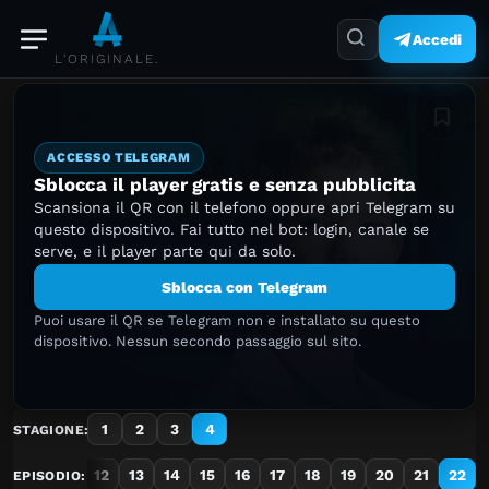
Accedi
L'ORIGINALE.
Aggiung
ACCESSO TELEGRAM
Sblocca il player gratis e senza pubblicita
Scansiona il QR con il telefono oppure apri Telegram su
questo dispositivo. Fai tutto nel bot: login, canale se
serve, e il player parte qui da solo.
Sblocca con Telegram
Puoi usare il QR se Telegram non e installato su questo
dispositivo. Nessun secondo passaggio sul sito.
1
2
3
4
STAGIONE:
10
11
12
13
14
15
16
17
18
19
20
21
22
EPISODIO: