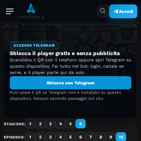
Accedi
L'ORIGINALE.
Aggiung
ACCESSO TELEGRAM
Sblocca il player gratis e senza pubblicita
Scansiona il QR con il telefono oppure apri Telegram su
questo dispositivo. Fai tutto nel bot: login, canale se
serve, e il player parte qui da solo.
Sblocca con Telegram
Puoi usare il QR se Telegram non e installato su questo
dispositivo. Nessun secondo passaggio sul sito.
1
2
3
4
5
6
STAGIONE:
1
2
3
4
5
6
7
8
9
10
EPISODIO: