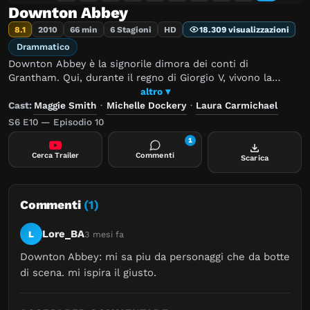
Downton Abbey
8.1
2010
66 min
6 Stagioni
HD
18.309 visualizzazioni
Drammatico
Downton Abbey è la signorile dimora dei conti di
Grantham. Qui, durante il regno di Giorgio V, vivono la
famiglia aristocratica dei Crawley e i loro numerosi
altro ▾
dipendenti.
Cast:
Maggie Smith
·
Michelle Dockery
·
Laura Carmichael
S6 E10 — Episodio 10
1
Cerca Trailer
Commenti
Scarica
Commenti
(1)
Lore_BA
L
3 mesi fa
Downton Abbey: mi sa piu da personaggi che da botte 
di scena. mi ispira il giusto.