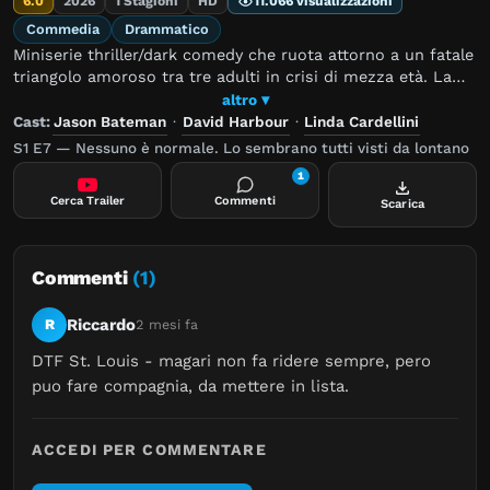
6.0
2026
1 Stagioni
HD
11.066 visualizzazioni
Commedia
Drammatico
Miniserie thriller/dark comedy che ruota attorno a un fatale
triangolo amoroso tra tre adulti in crisi di mezza età. La
trama segue Clark (Jason Bateman) e Floyd (David
altro ▾
Harbour), due padri annoiati che iniziano a usare una
Cast:
Jason Bateman
·
David Harbour
·
Linda Cardellini
misteriosa app di incontri, innescando eventi tragici che
S1 E7 — Nessuno è normale. Lo sembrano tutti visti da lontano
portano alla morte di uno dei protagonisti e all'avvio di
1
un'indagine.
Cerca Trailer
Commenti
Scarica
Commenti
(1)
Riccardo
R
2 mesi fa
DTF St. Louis - magari non fa ridere sempre, pero 
puo fare compagnia, da mettere in lista.
ACCEDI PER COMMENTARE