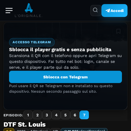
Accedi
L'ORIGINALE.
Aggiung
ACCESSO TELEGRAM
Sblocca il player gratis e senza pubblicita
Scansiona il QR con il telefono oppure apri Telegram su
questo dispositivo. Fai tutto nel bot: login, canale se
serve, e il player parte qui da solo.
Sblocca con Telegram
Puoi usare il QR se Telegram non e installato su questo
dispositivo. Nessun secondo passaggio sul sito.
1
2
3
4
5
6
7
EPISODIO:
DTF St. Louis