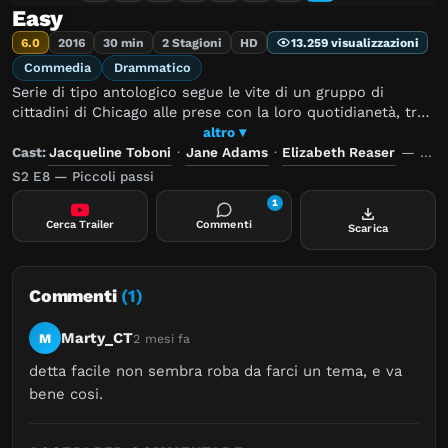
Easy
6.0
2016
30 min
2 Stagioni
HD
13.259 visualizzazioni
Commedia
Drammatico
Serie di tipo antologico segue le vite di un gruppo di
cittadini di Chicago alle prese con la loro quotidianetà, tra
lavoro, amore, tecnologia, sesso e tutto quello che la vita ci
altro ▾
lancia contro giorno dopo giorno.
Cast:
Jacqueline Toboni
·
Jane Adams
·
Elizabeth Reaser
—
Regi
S2 E8 — Piccoli passi
1
Cerca Trailer
Commenti
Scarica
Commenti
(1)
Marty_CT
M
2 mesi fa
detta facile non sembra roba da farci un tema, e va 
bene cosi.