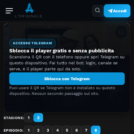
Accedi
L'ORIGINALE.
Aggiung
ACCESSO TELEGRAM
Sblocca il player gratis e senza pubblicita
Scansiona il QR con il telefono oppure apri Telegram su
questo dispositivo. Fai tutto nel bot: login, canale se
serve, e il player parte qui da solo.
Sblocca con Telegram
Puoi usare il QR se Telegram non e installato su questo
dispositivo. Nessun secondo passaggio sul sito.
1
2
STAGIONE:
1
2
3
4
5
6
7
8
EPISODIO: