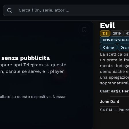
Puoi cercare film, serie TV, attori, registi, generi e temi
Evil
Aggiungi in lista
7.8
2019
4
15.837 visual
Crime
Dra
La scettica ps
e senza pubblicita
un prete in f
oppure apri Telegram su questo
mentre indaga
in, canale se serve, e il player
demoniache e a
una spiegazio
soprannaturale
Cast:
Katja He
tallato su questo dispositivo. Nessun
John Dahl
S4 E14 — Paura 