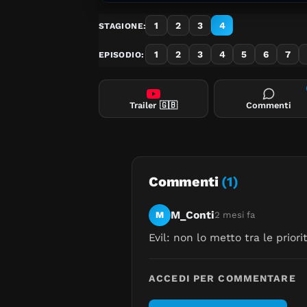
1
2
3
4
STAGIONE:
1
2
3
4
5
6
7
EPISODIO:
Trailer
🇬🇧
Commenti
Commenti
(1)
M_Conti
M
2 mesi fa
Evil: non lo metto tra le prio
ACCEDI PER COMMENTARE