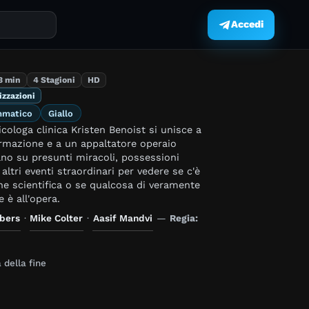
Accedi
.
3 min
4 Stagioni
HD
izzazioni
mmatico
Giallo
icologa clinica Kristen Benoist si unisce a
ormazione e a un appaltatore operaio
no su presunti miracoli, possessioni
ltri eventi straordinari per vedere se c'è
ne scientifica o se qualcosa di veramente
 è all'opera.
rbers
·
Mike Colter
·
Aasif Mandvi
—
Regia:
della fine