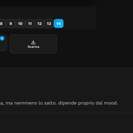
8
9
10
11
12
13
14
1
Scarica
rita, ma nemmeno lo salto. dipende proprio dal mood.