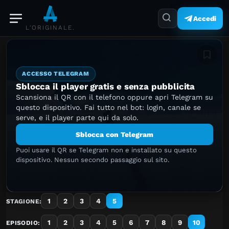
Accedi
L'ORIGINALE.
Aggiung
ACCESSO TELEGRAM
Sblocca il player gratis e senza pubblicita
Scansiona il QR con il telefono oppure apri Telegram su
questo dispositivo. Fai tutto nel bot: login, canale se
serve, e il player parte qui da solo.
Sblocca con Telegram
Puoi usare il QR se Telegram non e installato su questo
dispositivo. Nessun secondo passaggio sul sito.
1
2
3
4
5
STAGIONE:
1
2
3
4
5
6
7
8
9
10
EPISODIO: