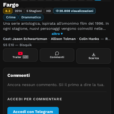
Fargo
8.3
2014
5 Stagioni
HD
20.808 visualizzazioni
Crime
Drammatico
Una serie antologica, ispirata all'omonimo film del 1996. In
ogni stagione, nuovi personaggi vengono coinvolti nelle
indagini per omicidio in diverse città del Midwest, con
altro ▾
crimini apparentemente non correlati tra loro.
Cast:
Jason Schwartzman
·
Allison Tolman
·
Colin Hanks
—
Regia:
S5 E10 — Bisquik
Trailer
🇬🇧
Commenti
Scarica
Commenti
Ancora nessun commento. Sii il primo a dire la tua.
ACCEDI PER COMMENTARE
Accedi con Telegram