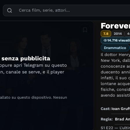
Puoi cercare film, serie TV, attori, registi, generi e temi
Foreve
Aggiungi in lista
7.8
2014
4
14.716 visual
Drammatico
Il dottor Henr
e senza pubblicita
New York, dall
oppure apri Telegram su questo
conoscenze acq
in, canale se serve, e il player
duecento anni
infatti, il su
lontane acque
fisiche, consid
avendo assisti
tallato su questo dispositivo. Nessun
e porta avanti
giorno di otten
Cast:
Ioan Gru
condizione fi
persona che a
Regia:
Brad A
detective del 
S1 E22 — L'ult