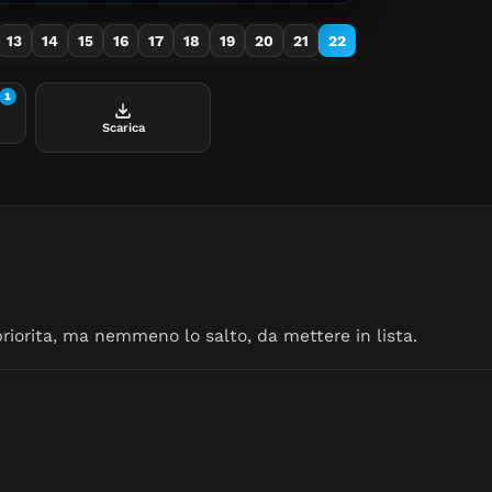
Martinez, impr
farne un assis
13
14
15
16
17
18
19
20
21
22
1
Scarica
priorita, ma nemmeno lo salto, da mettere in lista.