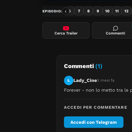
‹
1
2
3
4
5
6
7
8
9
10
11
12
EPISODIO:
Cerca Trailer
Commenti
Commenti
(1)
Lady_Cine
L
3 mesi fa
Forever - non lo metto tra le 
ACCEDI PER COMMENTARE
Accedi con Telegram