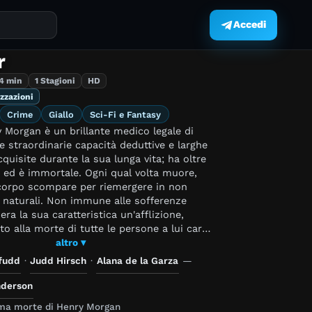
Accedi
.
r
4 min
1 Stagioni
HD
izzazioni
Crime
Giallo
Sci-Fi e Fantasy
y Morgan è un brillante medico legale di
e straordinarie capacità deduttive e larghe
uisite durante la sua lunga vita; ha oltre
 ed è immortale. Ogni qual volta muore,
o corpo scompare per riemergere in non
 naturali. Non immune alle sofferenze
era la sua caratteristica un'afflizione,
to alla morte di tutte le persone a lui care,
 da anni ricerche sulla morte sperando un
altro ▾
erla. Pensa di essere l'unico in tale
ffudd
·
Judd Hirsch
·
Alana de la Garza
—
no a quando non viene contattato da una
fferma di essere anch'egli immortale. Una
nderson
dipartimento per il quale lavora, Jo
ima morte di Henry Morgan