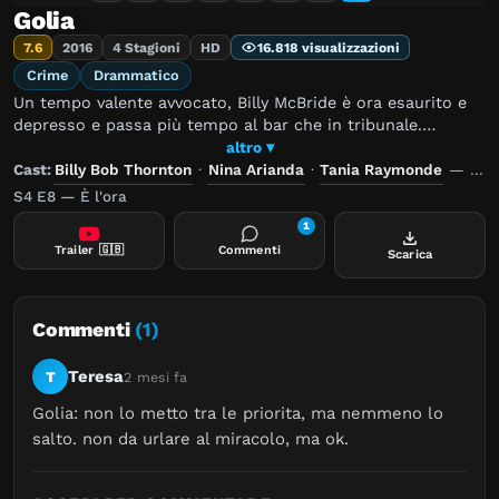
Golia
7.6
2016
4 Stagioni
HD
16.818 visualizzazioni
Crime
Drammatico
Un tempo valente avvocato, Billy McBride è ora esaurito e
depresso e passa più tempo al bar che in tribunale.
Accettando di intentare una causa per omicidio colposo
altro ▾
contro il più importante cliente dell'imponente studio
Cast:
Billy Bob Thornton
·
Nina Arianda
·
Tania Raymonde
—
Reg
legale che ha contribuito a creare, Billy e il suo
S4 E8 — È l'ora
improvvisato staff scoprono una vasta cospirazione che li
1
porterà a scontrarsi con un odierno Golia.
Trailer
🇬🇧
Commenti
Scarica
Commenti
(1)
Teresa
T
2 mesi fa
Golia: non lo metto tra le priorita, ma nemmeno lo 
salto. non da urlare al miracolo, ma ok.