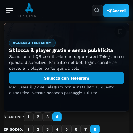
Accedi
L'ORIGINALE.
Aggiung
ACCESSO TELEGRAM
Sblocca il player gratis e senza pubblicita
Scansiona il QR con il telefono oppure apri Telegram su
questo dispositivo. Fai tutto nel bot: login, canale se
serve, e il player parte qui da solo.
Sblocca con Telegram
Puoi usare il QR se Telegram non e installato su questo
dispositivo. Nessun secondo passaggio sul sito.
1
2
3
4
STAGIONE:
1
2
3
4
5
6
7
8
EPISODIO: