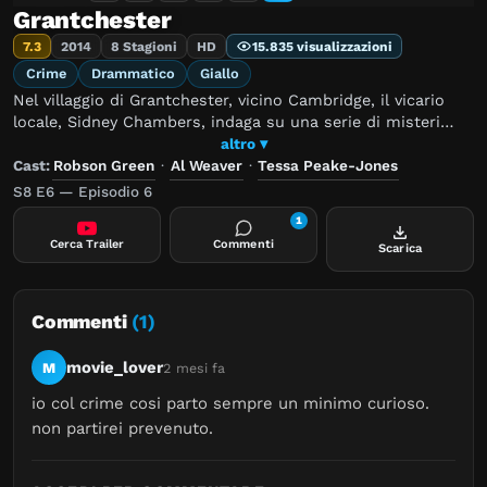
Grantchester
7.3
2014
8 Stagioni
HD
15.835 visualizzazioni
Crime
Drammatico
Giallo
Nel villaggio di Grantchester, vicino Cambridge, il vicario
locale, Sidney Chambers, indaga su una serie di misteri
insieme allo scorbutico Ispettore Geordie Keating.
altro ▾
Cast:
Robson Green
·
Al Weaver
·
Tessa Peake-Jones
S8 E6 — Episodio 6
1
Cerca Trailer
Commenti
Scarica
Commenti
(1)
movie_lover
M
2 mesi fa
io col crime cosi parto sempre un minimo curioso. 
non partirei prevenuto.