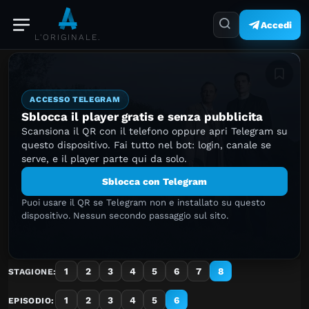
Accedi
L'ORIGINALE.
Aggiung
ACCESSO TELEGRAM
Sblocca il player gratis e senza pubblicita
Scansiona il QR con il telefono oppure apri Telegram su
questo dispositivo. Fai tutto nel bot: login, canale se
serve, e il player parte qui da solo.
Sblocca con Telegram
Puoi usare il QR se Telegram non e installato su questo
dispositivo. Nessun secondo passaggio sul sito.
1
2
3
4
5
6
7
8
STAGIONE:
1
2
3
4
5
6
EPISODIO: