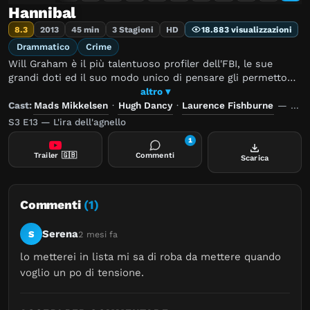
Hannibal
8.3
2013
45 min
3 Stagioni
HD
18.883 visualizzazioni
Drammatico
Crime
Will Graham è il più talentuoso profiler dell'FBI, le sue
grandi doti ed il suo modo unico di pensare gli permettono
di entrare nella mente di un killer come nessun altro.
altro ▾
Tuttavia, tale abilità e la prolungata empatia iniziano, col
Cast:
Mads Mikkelsen
·
Hugh Dancy
·
Laurence Fishburne
—
Regi
passare del tempo, a giocare crudelmente con
S3 E13 — L'ira dell'agnello
l'immaginazione dell'uomo, trascinandolo sempre più
1
vicino al baratro, alla sottile linea che divide follia e realtà.
Trailer
🇬🇧
Commenti
Scarica
Al fine di riportare equilibrio ad una mente spesso
travagliata come quella di Will, egli viene affiancato
all'illustre psichiatra criminale Hannibal Lecter, ignorando
come qualcosa di non meno distorto si celi nel noto
Commenti
(1)
dottore, seppur in forma diversa e più malsana. Due menti
brillanti, avvezze a studiare quelle altrui ed a modo loro
Serena
S
2 mesi fa
macchiate, iniziano così il proprio gioco.
lo metterei in lista mi sa di roba da mettere quando 
voglio un po di tensione.