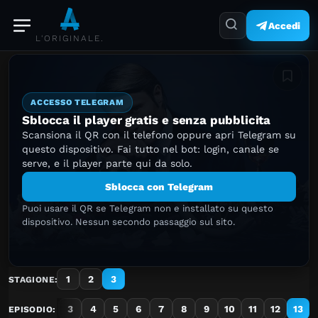
Accedi
L'ORIGINALE.
Aggiung
ACCESSO TELEGRAM
Sblocca il player gratis e senza pubblicita
Scansiona il QR con il telefono oppure apri Telegram su
questo dispositivo. Fai tutto nel bot: login, canale se
serve, e il player parte qui da solo.
Sblocca con Telegram
Puoi usare il QR se Telegram non e installato su questo
dispositivo. Nessun secondo passaggio sul sito.
1
2
3
STAGIONE:
1
2
3
4
5
6
7
8
9
10
11
12
13
EPISODIO: