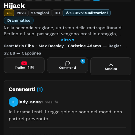
Hijack
7.5
2023
2 Stagioni
HD
13.312 visualizzazioni
Drammatico
Nella seconda stagione, un treno della metropolitana di
Berlino e i suoi passeggeri vengono presi in ostaggio,
mentre le autorità si affrettano a salvare centinaia di vite
altro ▾
umane. Sam Nelson si trova al centro della crisi a bordo
Cast:
Idris Elba
·
Max Beesley
·
Christine Adams
—
Regia:
Jim F
del treno, dove una decisione sbagliata potrebbe causare
S2 E8 — Capolinea
un disastro.
1
Trailer
🇬🇧
Commenti
Scarica
Commenti
(1)
lady_anna
L
2 mesi fa
io i drama lenti li reggo solo se sono nel mood. non 
partirei prevenuto.