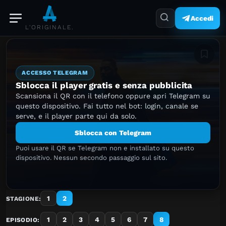
Accedi
L'ORIGINALE.
Aggiung
ACCESSO TELEGRAM
Sblocca il player gratis e senza pubblicita
Scansiona il QR con il telefono oppure apri Telegram su
questo dispositivo. Fai tutto nel bot: login, canale se
serve, e il player parte qui da solo.
Sblocca con Telegram
Puoi usare il QR se Telegram non e installato su questo
dispositivo. Nessun secondo passaggio sul sito.
1
2
STAGIONE:
1
2
3
4
5
6
7
8
EPISODIO: