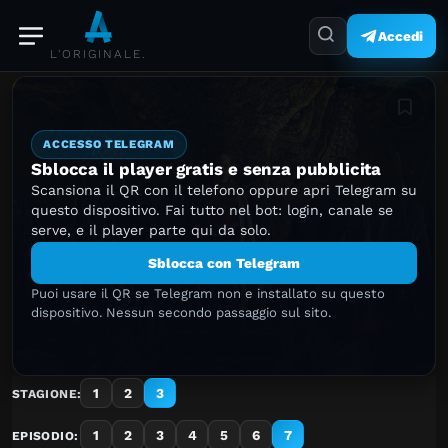
Accedi
L'ORIGINALE.
Aggiung
ACCESSO TELEGRAM
Sblocca il player gratis e senza pubblicita
Scansiona il QR con il telefono oppure apri Telegram su
questo dispositivo. Fai tutto nel bot: login, canale se
serve, e il player parte qui da solo.
Sblocca con Telegram
Puoi usare il QR se Telegram non e installato su questo
dispositivo. Nessun secondo passaggio sul sito.
1
2
3
STAGIONE:
1
2
3
4
5
6
7
EPISODIO: