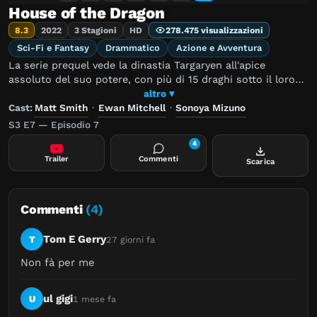
House of the Dragon
8.3
2022
3 Stagioni
HD
278.475 visualizzazioni
Sci-Fi e Fantasy
Drammatico
Azione e Avventura
La serie prequel vede la dinastia Targaryen all'apice
assoluto del suo potere, con più di 15 draghi sotto il loro
giogo. La maggior parte degli imperi, che siano reali o
altro ▾
immaginari, crollano quando raggiungono tali poteri e tali
Cast:
Matt Smith
·
Ewan Mitchell
·
Sonoya Mizuno
altezze. Nel caso dei Targaryen, la loro lenta caduta inizia
S3 E7 — Episodio 7
quasi 193 anni prima degli eventi de Il Trono di Spade,
4
quando re Viserys Targaryen rompe un secolo di tradizione
Trailer
Commenti
Scarica
nominando sua figlia Rhaenyra erede al Trono di Spade. La
corte rimane scioccata quando Rhaenyra mantiene il suo
status di erede nonostante Viserys in seguito avrà un figlio
maschio, legittimo erede. Inizia così ad attecchire il seme
Commenti
(4)
della divisione e forti attriti in tutto il regno.
Tom E Gerry
T
27 giorni fa
Non fà per me
ul gigi
U
1 mese fa