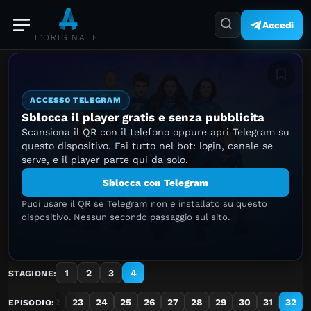
Accedi
L'ORIGINALE.
Aggiung
ACCESSO TELEGRAM
Sblocca il player gratis e senza pubblicita
Scansiona il QR con il telefono oppure apri Telegram su
questo dispositivo. Fai tutto nel bot: login, canale se
serve, e il player parte qui da solo.
Sblocca con Telegram
Puoi usare il QR se Telegram non e installato su questo
dispositivo. Nessun secondo passaggio sul sito.
1
2
3
4
STAGIONE:
20
21
22
23
24
25
26
27
28
29
30
31
32
EPISODIO: