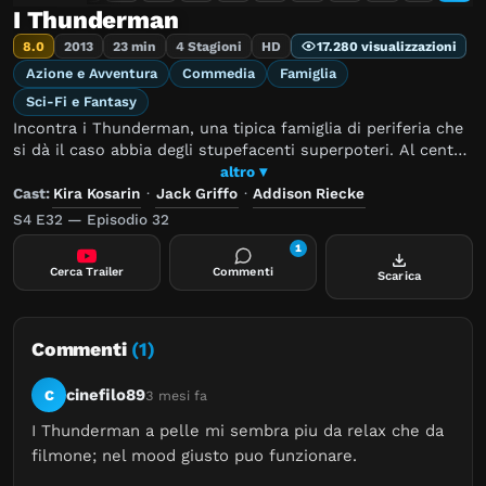
I Thunderman
8.0
2013
23 min
4 Stagioni
HD
17.280 visualizzazioni
Azione e Avventura
Commedia
Famiglia
Sci-Fi e Fantasy
Incontra i Thunderman, una tipica famiglia di periferia che
si dà il caso abbia degli stupefacenti superpoteri. Al centro
dell'azione ci sono i gemelli Thunderman di 14 anni, che
altro ▾
condividono lo stesso bagno, la stessa scuola e gli stessi
Cast:
Kira Kosarin
·
Jack Griffo
·
Addison Riecke
fastidiosi fratellini. La loro unica differenza? La sorella è
S4 E32 — Episodio 32
una super studentessa con un carattere super solare che
1
non vede l'ora di diventare un supereroe un giorno, e il suo
Cerca Trailer
Commenti
Scarica
fratello gemello è un super cattivo.
Commenti
(1)
cinefilo89
C
3 mesi fa
I Thunderman a pelle mi sembra piu da relax che da 
filmone; nel mood giusto puo funzionare.