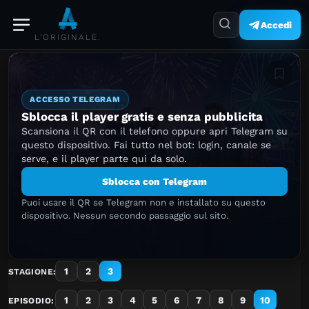
Accedi
L'ORIGINALE.
Aggiung
ACCESSO TELEGRAM
Sblocca il player gratis e senza pubblicita
Scansiona il QR con il telefono oppure apri Telegram su
questo dispositivo. Fai tutto nel bot: login, canale se
serve, e il player parte qui da solo.
Sblocca con Telegram
Puoi usare il QR se Telegram non e installato su questo
dispositivo. Nessun secondo passaggio sul sito.
1
2
3
STAGIONE:
1
2
3
4
5
6
7
8
9
10
EPISODIO: