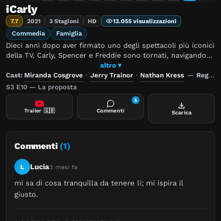
iCarly
7.7
2021
3 Stagioni
HD
13.055 visualizzazioni
Commedia
Famiglia
Dieci anni dopo aver firmato uno degli spettacoli più iconici
della TV, Carly, Spencer e Freddie sono tornati, navigando
nel prossimo capitolo delle loro vite, affrontando le
altro ▾
incertezze della vita da ventenni.
Cast:
Miranda Cosgrove
·
Jerry Trainor
·
Nathan Kress
—
Regia:
S3 E10 — La proposta
1
Trailer
🇬🇧
Commenti
Scarica
Commenti
(1)
Lucia
L
3 mesi fa
mi sa di cosa tranquilla da tenere li; mi ispira il 
giusto.