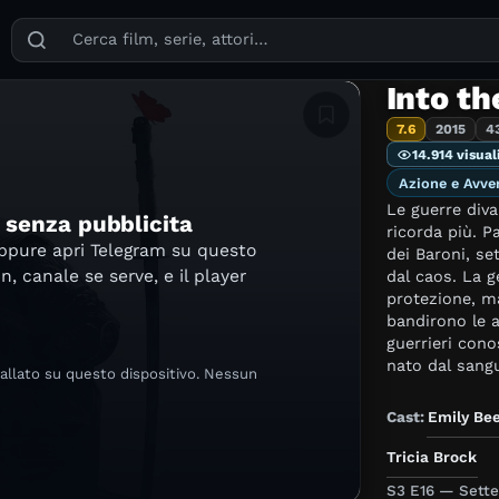
Puoi cercare film, serie TV, attori, registi, generi e temi
Into t
Aggiungi in lista
7.6
2015
4
14.914 visual
Azione e Avve
Le guerre div
e senza pubblicita
ricorda più. P
oppure apri Telegram su questo
dei Baroni, se
in, canale se serve, e il player
dal caos. La ge
protezione, ma
bandirono le 
guerrieri cono
nato dal sang
tallato su questo dispositivo. Nessun
nelle Badlands
Cast:
Emily Be
Tricia Brock
S3 E16 — Sette