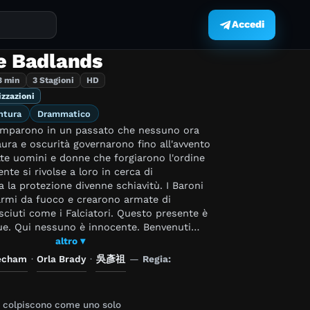
Accedi
.
he Badlands
3 min
3 Stagioni
HD
izzazioni
ntura
Drammatico
amparono in un passato che nessuno ora
aura e oscurità governarono fino all'avvento
tte uomini e donne che forgiarono l'ordine
nte si rivolse a loro in cerca di
 la protezione divenne schiavitù. I Baroni
armi da fuoco e crearono armate di
sciuti come i Falciatori. Questo presente è
ue. Qui nessuno è innocente. Benvenuti
.
altro ▾
echam
·
Orla Brady
·
吳彥祖
—
Regia:
 colpiscono come uno solo