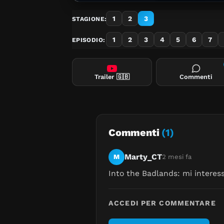
1
2
3
STAGIONE:
1
2
3
4
5
6
7
EPISODIO:
Trailer
🇬🇧
Commenti
Commenti
(1)
Marty_CT
M
2 mesi fa
Into the Badlands: mi interess
ACCEDI PER COMMENTARE