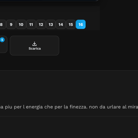
8
9
10
11
12
13
14
15
16
1
Scarica
a piu per l energia che per la finezza. non da urlare al mir