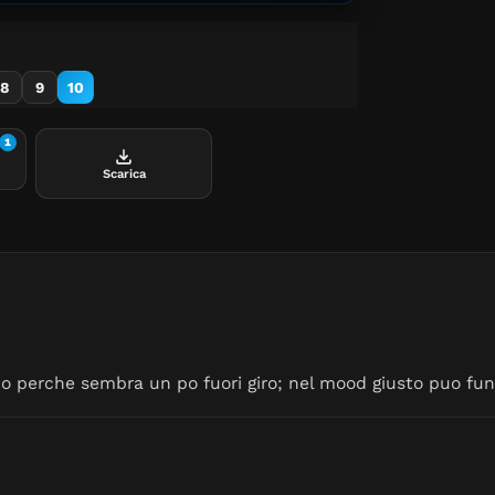
8
9
10
1
Scarica
io perche sembra un po fuori giro; nel mood giusto puo fun