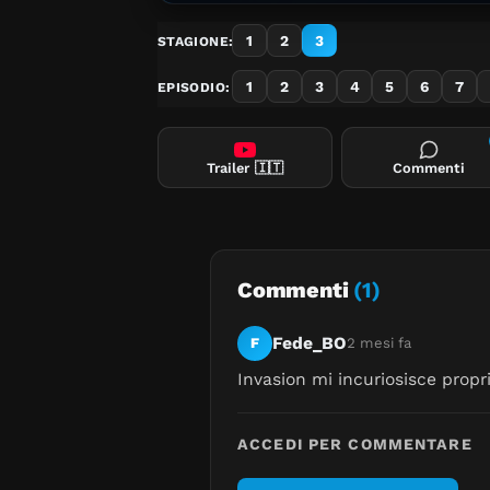
1
2
3
STAGIONE:
1
2
3
4
5
6
7
EPISODIO:
Trailer
🇮🇹
Commenti
Commenti
(1)
Fede_BO
F
2 mesi fa
Invasion mi incuriosisce propr
ACCEDI PER COMMENTARE