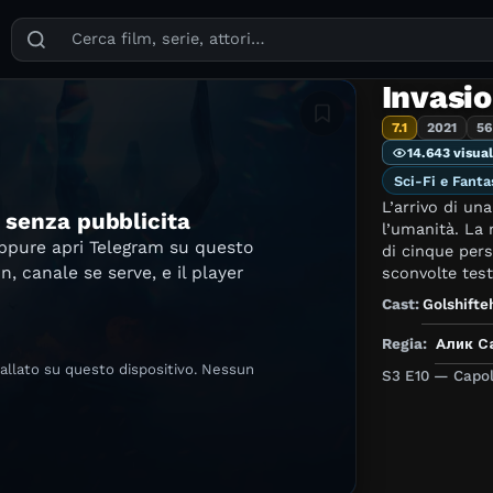
Puoi cercare film, serie TV, attori, registi, generi e temi
Invasi
Aggiungi in lista
7.1
2021
56
14.643 visual
Sci-Fi e Fanta
L’arrivo di un
e senza pubblicita
l’umanità. La 
oppure apri Telegram su questo
di cinque per
in, canale se serve, e il player
sconvolte test
Cast:
Golshifte
Regia:
Алик С
tallato su questo dispositivo. Nessun
S3 E10 — Capol