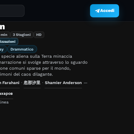
Accedi
.
on
 min
3 Stagioni
HD
izzazioni
sy
Drammatico
a specie aliena sulla Terra minaccia
narrazione si svolge attraverso lo sguardo
sone comuni sparse per il mondo,
imoni del caos dilagante.
h Farahani
·
忽那汐里
·
Shamier Anderson
—
ахаров
inea