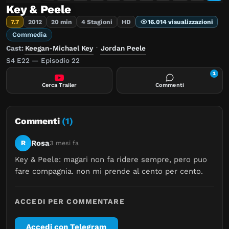
Key & Peele
7.7
2012
20 min
4 Stagioni
HD
16.014 visualizzazioni
Commedia
Cast:
Keegan-Michael Key
·
Jordan Peele
S4 E22 — Episodio 22
1
Cerca Trailer
Commenti
Commenti
(1)
Rosa
R
3 mesi fa
Key & Peele: magari non fa ridere sempre, pero puo 
fare compagnia. non mi prende al cento per cento.
ACCEDI PER COMMENTARE
Accedi con Telegram