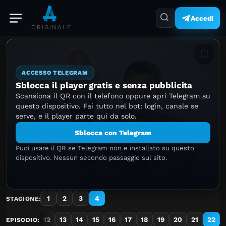
Accedi
L'ORIGINALE.
Aggiung
ACCESSO TELEGRAM
Sblocca il player gratis e senza pubblicita
Scansiona il QR con il telefono oppure apri Telegram su
questo dispositivo. Fai tutto nel bot: login, canale se
serve, e il player parte qui da solo.
Sblocca con Telegram
Puoi usare il QR se Telegram non e installato su questo
dispositivo. Nessun secondo passaggio sul sito.
1
2
3
4
STAGIONE:
10
11
12
13
14
15
16
17
18
19
20
21
22
EPISODIO: