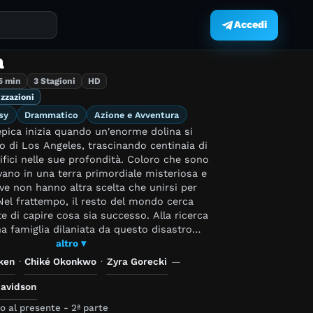
Accedi
.
a
5 min
3 Stagioni
HD
izzazioni
sy
Drammatico
Azione e Avventura
epica inizia quando un'enorme dolina si
 di Los Angeles, trascinando centinaia di
elle sue profondità. Coloro che sono
ovano in una terra primordiale misteriosa e
ve non hanno altra scelta che unirsi per
 capire cosa sia successo. Alla ricerca
na famiglia dilaniata da questo disastro
i segreti di questo inspiegabile evento per
altro ▾
odo per ricongiungersi.
ken
·
Chiké Okonkwo
·
Zyra Gorecki
—
avidson
 al presente - 2ª parte