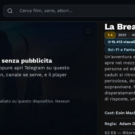
Puoi cercare film, serie TV, attori, registi, generi e temi
La Bre
Aggiungi in lista
7.4
2021
4
15.413 visual
Sci-Fi e Fanta
Un'avventura 
e senza pubblicita
apre nel mezzo
oppure apri Telegram su questo
persone ed edifici n
in, canale se serve, e il player
caduti si ritr
pericolosa, do
sopravvivere. Nel frattempo, il resto del mondo cerca
disperatamente di
di risposte, u
tallato su questo dispositivo. Nessun
dovrà svelare 
ritrovare un m
Cast:
Eoin Mac
Regia:
Adam D
S3 E6 — Ritorno