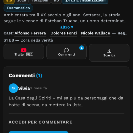
8.5
2026
1 Stagioni
HD
11.312 visualizzazioni
Drammatico
Ambientata tra il XX secolo e gli anni Settanta, la storia
segue le vicende di Esteban Trueba, un uomo determinato
a consolidare il proprio potere economico e politico, e di
altro ▾
Clara del Valle, una giovane donna dotata di poteri
Cast:
Alfonso Herrera
·
Dolores Fonzi
·
Nicole Wallace
—
Regia:
soprannaturali. Nel corso degli anni, i loro discendenti si
S1 E8 — L'ora della verità
troveranno ad affrontare tensioni familiari, conflitti sociali
1
e profonde trasformazioni che plasmeranno il corso delle
Trailer
🇬🇧
Commenti
Scarica
loro vite.
Commenti
(1)
Silvia
S
3 mesi fa
La Casa degli Spiriti - mi sa piu da personaggi che da 
botte di scena, da mettere in lista.
ACCEDI PER COMMENTARE