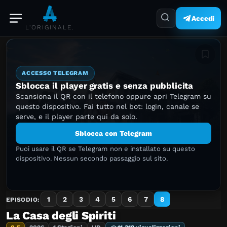
Accedi
L'ORIGINALE.
Aggiung
ACCESSO TELEGRAM
Sblocca il player gratis e senza pubblicita
Scansiona il QR con il telefono oppure apri Telegram su
questo dispositivo. Fai tutto nel bot: login, canale se
serve, e il player parte qui da solo.
Sblocca con Telegram
Puoi usare il QR se Telegram non e installato su questo
dispositivo. Nessun secondo passaggio sul sito.
1
2
3
4
5
6
7
8
EPISODIO:
La Casa degli Spiriti