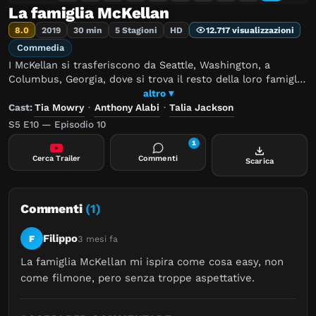
La famiglia McKellan
8.0
2019
30 min
5 Stagioni
HD
12.717 visualizzazioni
Commedia
I McKellan si trasferiscono da Seattle, Washington, a
Columbus, Georgia, dove si trova il resto della loro famiglia
allargata. Tuttavia, adattarsi a questa nuova realtà diventa
altro ▾
più complicato del previsto.
Cast:
Tia Mowry
·
Anthony Alabi
·
Talia Jackson
S5 E10 — Episodio 10
1
Cerca Trailer
Commenti
Scarica
Commenti
(1)
Filippo
F
3 mesi fa
La famiglia McKellan mi ispira come cosa easy, non 
come filmone, pero senza troppe aspettative.