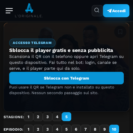
Accedi
L'ORIGINALE.
Aggiung
ACCESSO TELEGRAM
Sblocca il player gratis e senza pubblicita
Scansiona il QR con il telefono oppure apri Telegram su
questo dispositivo. Fai tutto nel bot: login, canale se
serve, e il player parte qui da solo.
Sblocca con Telegram
Puoi usare il QR se Telegram non e installato su questo
dispositivo. Nessun secondo passaggio sul sito.
1
2
3
4
5
STAGIONE:
1
2
3
4
5
6
7
8
9
10
EPISODIO: