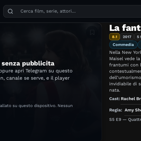
Puoi cercare film, serie TV, attori, registi, generi e temi
La fant
Aggiungi in lista
8.1
2017
5 
Commedia
Nella New Yor
Maisel vede la
e senza pubblicita
frantumi con 
oppure apri Telegram su questo
contestualmen
dell’umorismo
in, canale se serve, e il player
invidiabile di
nata.
Cast:
Rachel B
tallato su questo dispositivo. Nessun
Regia:
Amy Sh
S5 E9 — Quattr