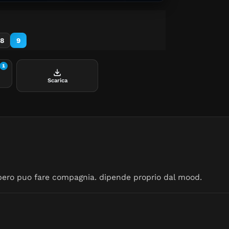
8
9
1
Scarica
pero puo fare compagnia. dipende proprio dal mood.