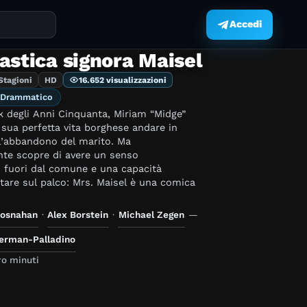
Accedi
.
astica signora Maisel
Stagioni
HD
16.652 visualizzazioni
Drammatico
k degli Anni Cinquanta, Miriam “Midge”
 sua perfetta vita borghese andare in
l’abbandono del marito. Ma
te scopre di avere un senso
 fuori dal comune e una capacità
 stare sul palco: Mrs. Maisel è una comica
rosnahan
·
Alex Borstein
·
Michael Zegen
—
erman-Palladino
o minuti