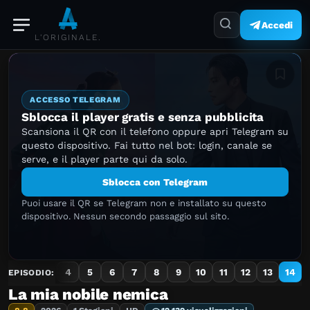
Accedi
L'ORIGINALE.
Aggiung
ACCESSO TELEGRAM
Sblocca il player gratis e senza pubblicita
Scansiona il QR con il telefono oppure apri Telegram su
questo dispositivo. Fai tutto nel bot: login, canale se
serve, e il player parte qui da solo.
Sblocca con Telegram
Puoi usare il QR se Telegram non e installato su questo
dispositivo. Nessun secondo passaggio sul sito.
1
2
3
4
5
6
7
8
9
10
11
12
13
14
EPISODIO:
La mia nobile nemica