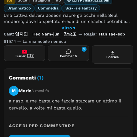
8.8
2026
1 Stagioni
HD
12.139 visualizzazioni
Drammatico
Commedia
Sci-Fi e Fantasy
Una cattiva dell'era Joseon riapre gli occhi nella Seul
moderna, dove lo spietato erede di un chaebol potrebbe
essere la sua ultima possibilità di riscrivere il proprio
altro ▾
destino.
Cast:
임지연
·
Heo Nam-jun
·
장승조
—
Regia:
Han Tae-sob
S1 E14 — La mia nobile nemica
1
Trailer
🇮🇹
Commenti
Scarica
Commenti
(1)
Mario
M
3 mesi fa
a naso, a me basta che faccia staccare un attimo il 
cervello. a volte mi basta quello.
ACCEDI PER COMMENTARE