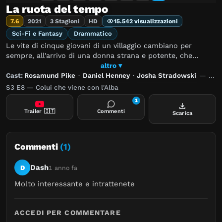
La ruota del tempo
7.6
2021
3 Stagioni
HD
15.542 visualizzazioni
Sci-Fi e Fantasy
Drammatico
Le vite di cinque giovani di un villaggio cambiano per
sempre, all'arrivo di una donna strana e potente, che
afferma che uno di loro sia il bambino di un'antica
altro ▾
profezia, che potrà sovvertire l'equilibrio tra Luce e Tenebre
Cast:
Rosamund Pike
·
Daniel Henney
·
Josha Stradowski
—
Reg
per sempre. Dovranno scegliere se affidare a lei - e a se
S3 E8 — Colui che viene con l'Alba
stessi - il destino del mondo, prima che il Tenebroso si
1
liberi dalla sua prigione e l'Ultima Battaglia inizi.
Trailer
🇮🇹
Commenti
Scarica
Commenti
(1)
Dash
D
1 anno fa
Molto interessante e intrattenete
ACCEDI PER COMMENTARE