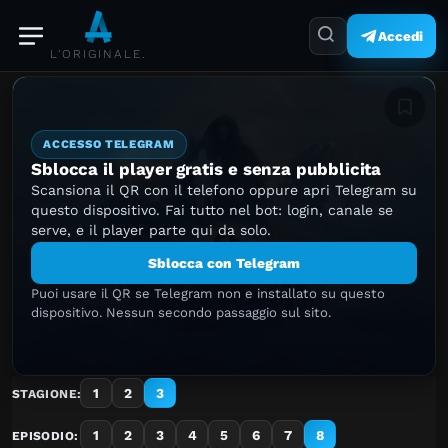
Accedi
L'ORIGINALE.
Aggiung
ACCESSO TELEGRAM
Sblocca il player gratis e senza pubblicita
Scansiona il QR con il telefono oppure apri Telegram su
questo dispositivo. Fai tutto nel bot: login, canale se
serve, e il player parte qui da solo.
Sblocca con Telegram
Puoi usare il QR se Telegram non e installato su questo
dispositivo. Nessun secondo passaggio sul sito.
1
2
3
STAGIONE:
1
2
3
4
5
6
7
8
EPISODIO: