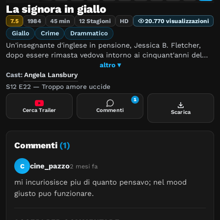
La signora in giallo
7.5
1984
45 min
12 Stagioni
HD
20.770 visualizzazioni
Giallo
Crime
Drammatico
Un'insegnante d'inglese in pensione, Jessica B. Fletcher,
dopo essere rimasta vedova intorno ai cinquant'anni del
marito Frank, diventa quasi per caso una scrittrice di
altro ▾
successo. Nonostante la fama e la fortuna ottenute,
Cast:
Angela Lansbury
Jessica continua a vivere una vita semplice e salutare,
S12 E22 — Troppo amore uccide
risiedendo nel piccolo paese di Cabot Cove, sulla costa del
1
Maine, e coltivando le sue vecchie amicizie, che la portano
Cerca Trailer
Commenti
Scarica
spesso in giro per il mondo. La signora Fletcher avrà a che
fare con una serie di omicidi che ne risvegliano l'insaziabile
curiosità, portandola a risolvere i casi della più varia
natura.
Commenti
(1)
cine_pazzo
C
2 mesi fa
mi incuriosisce piu di quanto pensavo; nel mood 
giusto puo funzionare.