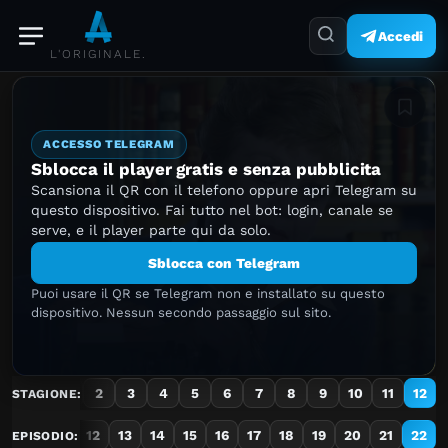
Accedi
L'ORIGINALE.
Aggiung
ACCESSO TELEGRAM
Sblocca il player gratis e senza pubblicita
Scansiona il QR con il telefono oppure apri Telegram su
questo dispositivo. Fai tutto nel bot: login, canale se
serve, e il player parte qui da solo.
Sblocca con Telegram
Puoi usare il QR se Telegram non e installato su questo
dispositivo. Nessun secondo passaggio sul sito.
1
2
3
4
5
6
7
8
9
10
11
12
STAGIONE:
10
11
12
13
14
15
16
17
18
19
20
21
22
EPISODIO: