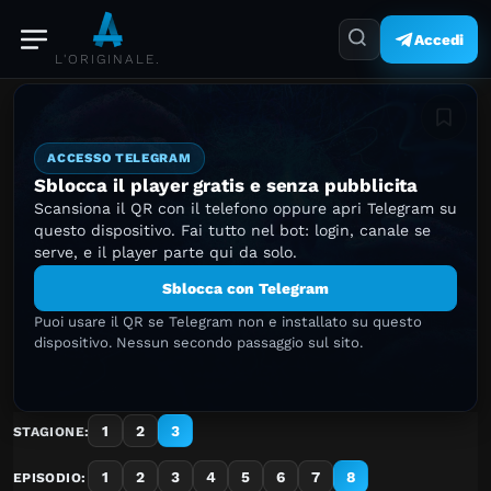
Accedi
L'ORIGINALE.
Aggiung
ACCESSO TELEGRAM
Sblocca il player gratis e senza pubblicita
Scansiona il QR con il telefono oppure apri Telegram su
questo dispositivo. Fai tutto nel bot: login, canale se
serve, e il player parte qui da solo.
Sblocca con Telegram
Puoi usare il QR se Telegram non e installato su questo
dispositivo. Nessun secondo passaggio sul sito.
1
2
3
STAGIONE:
1
2
3
4
5
6
7
8
EPISODIO: