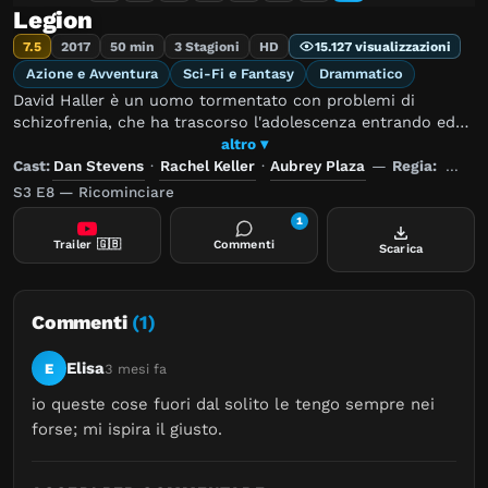
Legion
7.5
2017
50 min
3 Stagioni
HD
15.127 visualizzazioni
Azione e Avventura
Sci-Fi e Fantasy
Drammatico
David Haller è un uomo tormentato con problemi di
schizofrenia, che ha trascorso l'adolescenza entrando ed
uscendo da ospedali psichiatrici. Dopo l'incontro con
altro ▾
un'altra paziente, Haller si rende conto che le voci e le
Cast:
Dan Stevens
·
Rachel Keller
·
Aubrey Plaza
—
Regia:
John
visioni che lo hanno sempre tormentato non sono frutto di
S3 E8 — Ricominciare
disturbi mentali ma di un potere superiore.
1
Trailer
🇬🇧
Commenti
Scarica
Commenti
(1)
Elisa
E
3 mesi fa
io queste cose fuori dal solito le tengo sempre nei 
forse; mi ispira il giusto.