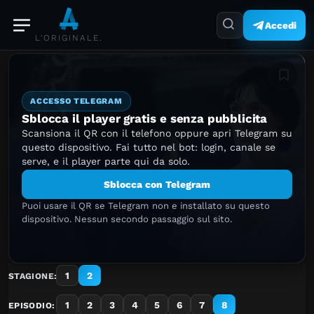
Accedi
L'ORIGINALE.
Aggiung
ACCESSO TELEGRAM
Sblocca il player gratis e senza pubblicita
Scansiona il QR con il telefono oppure apri Telegram su
questo dispositivo. Fai tutto nel bot: login, canale se
serve, e il player parte qui da solo.
Sblocca con Telegram
Puoi usare il QR se Telegram non e installato su questo
dispositivo. Nessun secondo passaggio sul sito.
1
2
STAGIONE:
1
2
3
4
5
6
7
8
EPISODIO: