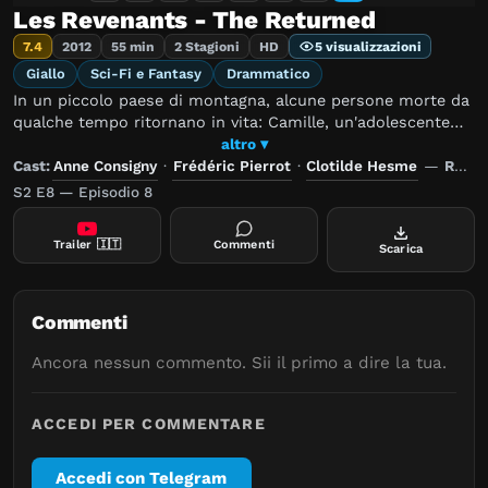
Les Revenants - The Returned
7.4
2012
55 min
2 Stagioni
HD
5 visualizzazioni
Giallo
Sci-Fi e Fantasy
Drammatico
In un piccolo paese di montagna, alcune persone morte da
qualche tempo ritornano in vita: Camille, un'adolescente
morta in un incidente d'autobus, Simon, un giovane
altro ▾
suicidatosi il giorno del suo matrimonio, Louis alias Victor,
Cast:
Anne Consigny
·
Frédéric Pierrot
·
Clotilde Hesme
—
Regia:
un bambino che non parla e molti altri. I "redivivi" cercano
S2 E8 — Episodio 8
di tornare alle proprie vite come se nulla fosse successo,
ma, nel frattempo, si verificano degli strani fenomeni: si
Trailer
🇮🇹
Commenti
Scarica
interrompe spesso la corrente, si abbassa il livello
dell'acqua della diga del paese, appaiono strane ferite sui
corpi dei vivi e dei morti. Ispirato a Les revenants – Quelli
che ritornano, film del 2004 diretto da Robin Campillo.
Commenti
Ancora nessun commento. Sii il primo a dire la tua.
ACCEDI PER COMMENTARE
Accedi con Telegram