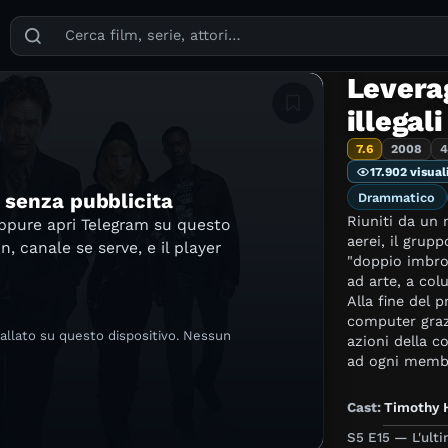
Puoi cercare film, serie TV, attori, registi, generi e temi
Levera
Aggiungi in lista
illegali
7.6
2008
4
17.902 visual
e senza pubblicita
Drammatico
Riuniti da un 
oppure apri Telegram su questo
aerei, il grupp
in, canale se serve, e il player
"doppio imbrog
ad arte, a colu
Alla fine del 
computer graz
tallato su questo dispositivo. Nessun
azioni della c
ad ogni membr
team decide, a
di dedicarsi ad
Cast:
Timothy 
con le grandi
S5 E15 — L'ulti
quantità di de