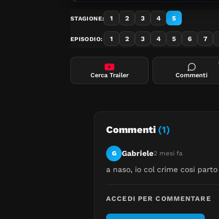
1
2
3
4
5
STAGIONE:
1
2
3
4
5
6
7
EPISODIO:
Cerca Trailer
Commenti
Commenti
(1)
Gabriele
G
2 mesi fa
a naso, io col crime cosi part
ACCEDI PER COMMENTARE