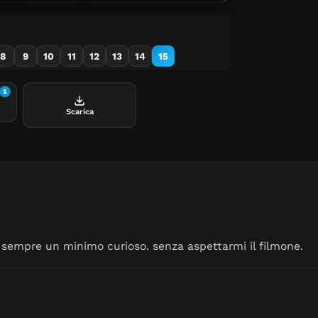
8
9
10
11
12
13
14
15
1
Scarica
o sempre un minimo curioso. senza aspettarmi il filmone.