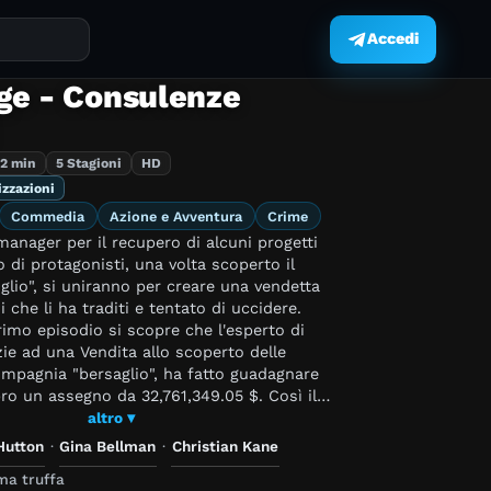
Accedi
.
ge - Consulenze
2 min
5 Stagioni
HD
izzazioni
Commedia
Azione e Avventura
Crime
manager per il recupero di alcuni progetti
o di protagonisti, una volta scoperto il
lio", si uniranno per creare una vendetta
i che li ha traditi e tentato di uccidere.
primo episodio si scopre che l'esperto di
ie ad una Vendita allo scoperto delle
ompagnia "bersaglio", ha fatto guadagnare
o un assegno da 32,761,349.05 $. Così il
l posto di ritirasi e godersi la "pensione",
altro ▾
 aiutare gli innocenti a "pareggiare i conti"
Hutton
·
Gina Bellman
·
Christian Kane
 compagnie, che possiedono enormi
ma truffa
naro.