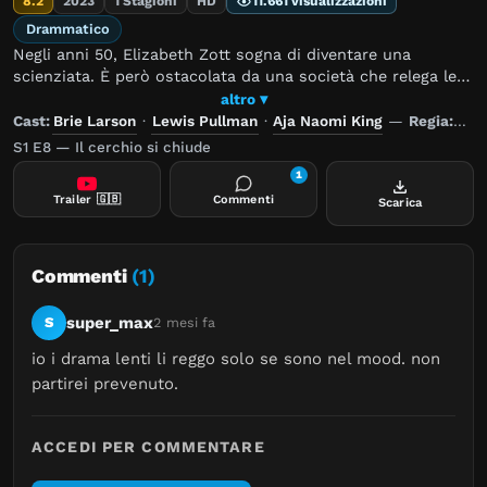
8.2
2023
1 Stagioni
HD
11.661 visualizzazioni
Drammatico
Negli anni 50, Elizabeth Zott sogna di diventare una
scienziata. È però ostacolata da una società che relega le
donne alla sfera domestica. Accetta di lavorare in TV ad
altro ▾
uno show culinario, con l'intenzione di insegnare ad una
Cast:
Brie Larson
·
Lewis Pullman
·
Aja Naomi King
—
Regia:
Tar
nazione di casalinghe trascurate molto più di qualche
S1 E8 — Il cerchio si chiude
ricetta.
1
Trailer
🇬🇧
Commenti
Scarica
Commenti
(1)
super_max
S
2 mesi fa
io i drama lenti li reggo solo se sono nel mood. non 
partirei prevenuto.
ACCEDI PER COMMENTARE