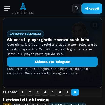
Accedi
L'ORIGINALE.
Aggiung
ACCESSO TELEGRAM
Sblocca il player gratis e senza pubblicita
Scansiona il QR con il telefono oppure apri Telegram su
questo dispositivo. Fai tutto nel bot: login, canale se
serve, e il player parte qui da solo.
Sblocca con Telegram
Puoi usare il QR se Telegram non e installato su questo
dispositivo. Nessun secondo passaggio sul sito.
1
2
3
4
5
6
7
8
EPISODIO:
Lezioni di chimica