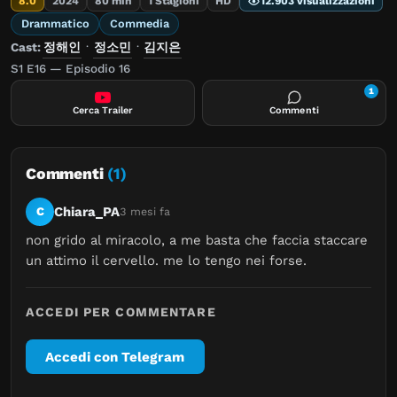
8.0
2024
80 min
1 Stagioni
HD
12.903 visualizzazioni
Drammatico
Commedia
Cast:
정해인
·
정소민
·
김지은
S1 E16 — Episodio 16
1
Cerca Trailer
Commenti
Commenti
(1)
Chiara_PA
C
3 mesi fa
non grido al miracolo, a me basta che faccia staccare 
un attimo il cervello. me lo tengo nei forse.
ACCEDI PER COMMENTARE
Accedi con Telegram