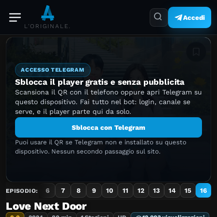
Accedi
L'ORIGINALE.
Aggiung
ACCESSO TELEGRAM
Sblocca il player gratis e senza pubblicita
Scansiona il QR con il telefono oppure apri Telegram su
questo dispositivo. Fai tutto nel bot: login, canale se
serve, e il player parte qui da solo.
Sblocca con Telegram
Puoi usare il QR se Telegram non e installato su questo
dispositivo. Nessun secondo passaggio sul sito.
3
4
5
6
7
8
9
10
11
12
13
14
15
16
EPISODIO:
Love Next Door