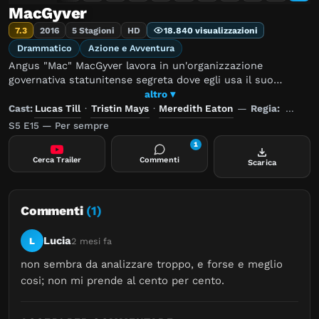
MacGyver
7.3
2016
5 Stagioni
HD
18.840 visualizzazioni
Drammatico
Azione e Avventura
Angus "Mac" MacGyver lavora in un'organizzazione
governativa statunitense segreta dove egli usa il suo
straordinario talento per risolvere i problemi e la sua vasta
altro ▾
conoscenza della scienza per salvare vite umane.
Cast:
Lucas Till
·
Tristin Mays
·
Meredith Eaton
—
Regia:
Stephe
S5 E15 — Per sempre
1
Cerca Trailer
Commenti
Scarica
Commenti
(1)
Lucia
L
2 mesi fa
non sembra da analizzare troppo, e forse e meglio 
cosi; non mi prende al cento per cento.