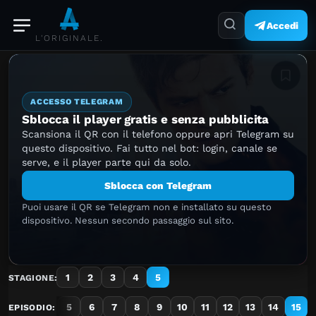
Accedi
L'ORIGINALE.
Aggiung
ACCESSO TELEGRAM
Sblocca il player gratis e senza pubblicita
Scansiona il QR con il telefono oppure apri Telegram su
questo dispositivo. Fai tutto nel bot: login, canale se
serve, e il player parte qui da solo.
Sblocca con Telegram
Puoi usare il QR se Telegram non e installato su questo
dispositivo. Nessun secondo passaggio sul sito.
1
2
3
4
5
STAGIONE:
2
3
4
5
6
7
8
9
10
11
12
13
14
15
EPISODIO: