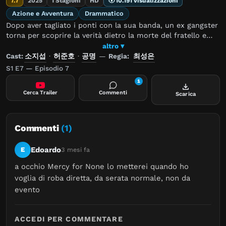
7.7
2025
1 Stagioni
HD
10.191 visualizzazioni
Azione e Avventura
Drammatico
Dopo aver tagliato i ponti con la sua banda, un ex gangster
torna per scoprire la verità dietro la morte del fratello e
inizia una missione implacabile per avere vendetta.
altro ▾
Cast:
소지섭
·
허준호
·
공명
—
Regia:
최성은
S1 E7 — Episodio 7
1
Cerca Trailer
Commenti
Scarica
Commenti
(1)
Edoardo
E
3 mesi fa
a occhio Mercy for None lo metterei quando ho 
voglia di roba diretta, da serata normale, non da 
evento
ACCEDI PER COMMENTARE