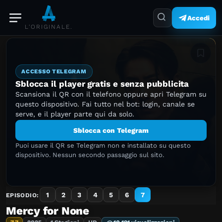
Accedi
L'ORIGINALE.
Aggiung
ACCESSO TELEGRAM
Sblocca il player gratis e senza pubblicita
Scansiona il QR con il telefono oppure apri Telegram su
questo dispositivo. Fai tutto nel bot: login, canale se
serve, e il player parte qui da solo.
Sblocca con Telegram
Puoi usare il QR se Telegram non e installato su questo
dispositivo. Nessun secondo passaggio sul sito.
1
2
3
4
5
6
7
EPISODIO:
Mercy for None