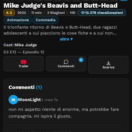
Mike Judge's Beavis and Butt-Head
8.0
2022
11 min
3 Stagioni
HD
12.378 visualizzazioni
Animazione
Commedia
Il trionfante ritorno di Beavis e Butt-Head, due ragazzi
adolescenti a cui piacciono le cose fiche e a cui non
piacciono le cose che fanno schifo.
altro ▾
Cast:
Mike Judge
S3 E12 — Episodio 12
1
Trailer
Commenti
Scarica
Commenti
(1)
MoonLight
M
3 mesi fa
non mi aspetto niente di enorme, ma potrebbe fare 
compagnia. mi ispira il giusto.