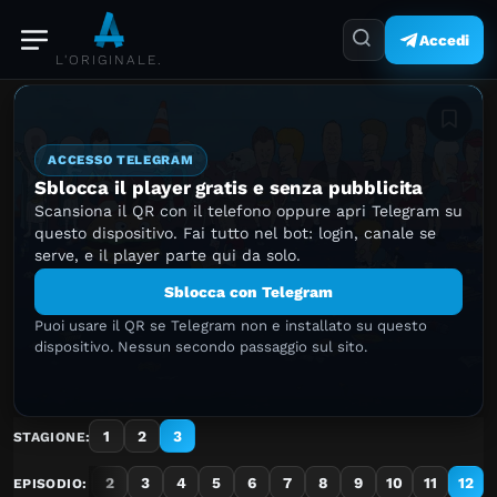
Accedi
L'ORIGINALE.
Aggiung
ACCESSO TELEGRAM
Sblocca il player gratis e senza pubblicita
Scansiona il QR con il telefono oppure apri Telegram su
questo dispositivo. Fai tutto nel bot: login, canale se
serve, e il player parte qui da solo.
Sblocca con Telegram
Puoi usare il QR se Telegram non e installato su questo
dispositivo. Nessun secondo passaggio sul sito.
1
2
3
STAGIONE:
1
2
3
4
5
6
7
8
9
10
11
12
EPISODIO: