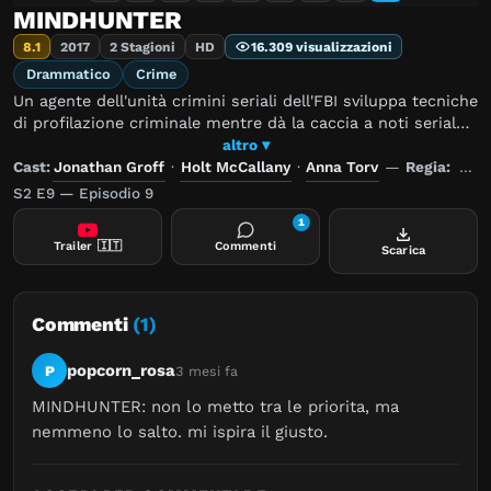
MINDHUNTER
8.1
2017
2 Stagioni
HD
16.309 visualizzazioni
Drammatico
Crime
Un agente dell'unità crimini seriali dell'FBI sviluppa tecniche
di profilazione criminale mentre dà la caccia a noti serial
killer e stupratori.
altro ▾
Cast:
Jonathan Groff
·
Holt McCallany
·
Anna Torv
—
Regia:
Davi
S2 E9 — Episodio 9
1
Trailer
🇮🇹
Commenti
Scarica
Commenti
(1)
popcorn_rosa
P
3 mesi fa
MINDHUNTER: non lo metto tra le priorita, ma 
nemmeno lo salto. mi ispira il giusto.