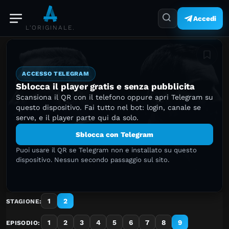
Accedi
L'ORIGINALE.
Aggiung
ACCESSO TELEGRAM
Sblocca il player gratis e senza pubblicita
Scansiona il QR con il telefono oppure apri Telegram su
questo dispositivo. Fai tutto nel bot: login, canale se
serve, e il player parte qui da solo.
Sblocca con Telegram
Puoi usare il QR se Telegram non e installato su questo
dispositivo. Nessun secondo passaggio sul sito.
1
2
STAGIONE:
1
2
3
4
5
6
7
8
9
EPISODIO: