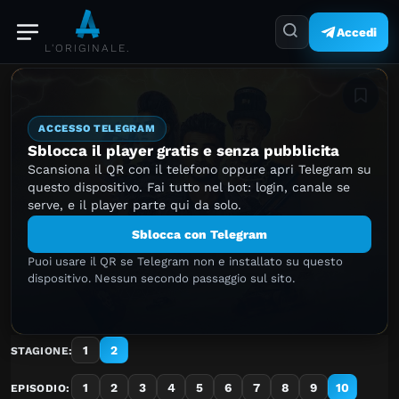
Accedi
L'ORIGINALE.
Aggiung
ACCESSO TELEGRAM
Sblocca il player gratis e senza pubblicita
Scansiona il QR con il telefono oppure apri Telegram su
questo dispositivo. Fai tutto nel bot: login, canale se
serve, e il player parte qui da solo.
Sblocca con Telegram
Puoi usare il QR se Telegram non e installato su questo
dispositivo. Nessun secondo passaggio sul sito.
1
2
STAGIONE:
1
2
3
4
5
6
7
8
9
10
EPISODIO: