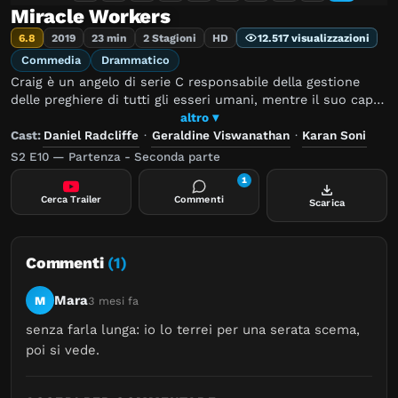
Miracle Workers
6.8
2019
23 min
2 Stagioni
HD
12.517 visualizzazioni
Commedia
Drammatico
Craig è un angelo di serie C responsabile della gestione
delle preghiere di tutti gli esseri umani, mentre il suo capo
Dio ha lasciato quasi tutto per concentrarsi nei suoi
altro ▾
passatempi preferiti. Per prevenire la distruzione della
Cast:
Daniel Radcliffe
·
Geraldine Viswanathan
·
Karan Soni
Terra, Craig dovrà concentrarsi per fare un miracolo, ma
S2 E10 — Partenza - Seconda parte
l'operazione sarà molto difficile.
1
Cerca Trailer
Commenti
Scarica
Commenti
(1)
Mara
M
3 mesi fa
senza farla lunga: io lo terrei per una serata scema, 
poi si vede.