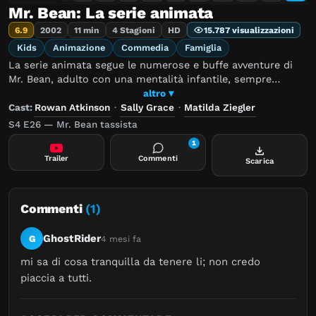
Mr. Bean: La serie animata
6.9
2002
11 min
4 Stagioni
HD
15.787 visualizzazioni
Kids
Animazione
Commedia
Famiglia
La serie animata segue le numerose e buffe avventure di
Mr. Bean, adulto con una mentalità infantile, sempre
coinvolto in catastrofi piene d'umorismo e comicità.
altro ▾
Cast:
Rowan Atkinson
·
Sally Grace
·
Matilda Ziegler
S4 E26 — Mr. Bean tassista
1
Trailer
Commenti
Scarica
Commenti
(1)
GhostRider
G
4 mesi fa
mi sa di cosa tranquilla da tenere li; non credo 
piaccia a tutti.