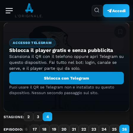
Accedi
L'ORIGINALE.
Aggiung
ACCESSO TELEGRAM
Sblocca il player gratis e senza pubblicita
Scansiona il QR con il telefono oppure apri Telegram su
questo dispositivo. Fai tutto nel bot: login, canale se
serve, e il player parte qui da solo.
Sblocca con Telegram
Puoi usare il QR se Telegram non e installato su questo
dispositivo. Nessun secondo passaggio sul sito.
2
3
4
STAGIONE:
14
15
16
17
18
19
20
21
22
23
24
25
26
EPISODIO: