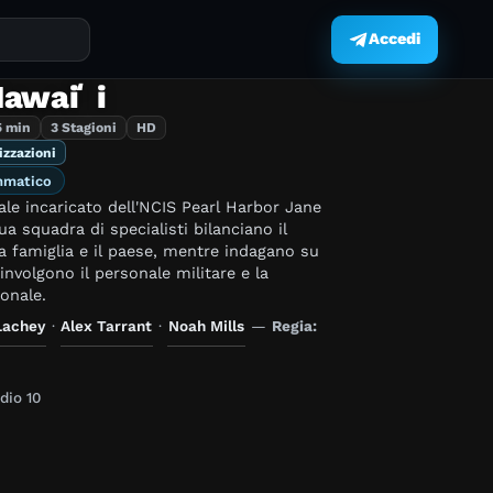
Accedi
.
Hawaiʻi
5 min
3 Stagioni
HD
izzazioni
mmatico
ale incaricato dell'NCIS Pearl Harbor Jane
ua squadra di specialisti bilanciano il
a famiglia e il paese, mentre indagano su
involgono il personale militare e la
onale.
Lachey
·
Alex Tarrant
·
Noah Mills
—
Regia:
dio 10