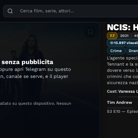
Puoi cercare film, serie TV, attori, registi, generi e temi
NCIS: 
Aggiungi in lista
7.7
2021
4
13.897 visual
Crime
Dra
L'agente speci
e senza pubblicita
Tennant e la s
oppure apri Telegram su questo
dovere verso l
in, canale se serve, e il player
crimini che co
sicurezza nazi
Cast:
Vanessa 
Tim Andrew
tallato su questo dispositivo. Nessun
S3 E10 — Episo