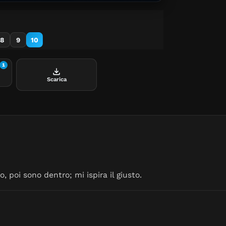
8
9
10
1
Scarica
, poi sono dentro; mi ispira il giusto.