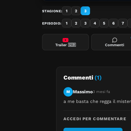
1
2
3
STAGIONE:
1
2
3
4
5
6
7
EPISODIO:
Trailer
🇬🇧
Commenti
Commenti
(1)
Massimo
M
3 mesi fa
a me basta che regga il mistero
ACCEDI PER COMMENTARE