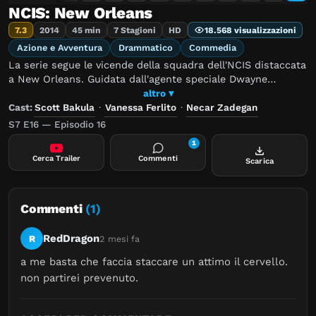
NCIS: New Orleans
7.3
2014
45 min
7 Stagioni
HD
18.568 visualizzazioni
Azione e Avventura
Drammatico
Commedia
La serie segue le vicende della squadra dell'NCIS distaccata
a New Orleans. Guidata dall'agente speciale Dwayne
Cassius Pride, è composta anche dall'agente speciale
altro ▾
Christopher LaSalle e dalla neo-arrivata agente Meredith
Cast:
Scott Bakula
·
Vanessa Ferlito
·
Necar Zadegan
Brody, avvalendosi dell'assistenza del tecnico di laboratorio
S7 E16 — Episodio 16
Sebastian Lund e del medico legale Loretta Wade. A partire
1
dalla seconda stagione entrano nella squadra Patton
Cerca Trailer
Commenti
Scarica
Plame, esperto di cyber crimini, già collaboratore del team
nella prima stagione e Sonja Percy, ex agente dell'ATF che
ha collaborato con Pride nella caccia alla Piccola Esca e a
Sasha Broussard. Durante la terza stagione, in seguito alla
Commenti
(1)
partenza di Brody, causata dalla sconvolgente storia con
l'agente e traditore John Russo, alla squadra si aggiungerà
RedDragon
R
2 mesi fa
l'agente Tammy Gregorio.
a me basta che faccia staccare un attimo il cervello. 
non partirei prevenuto.