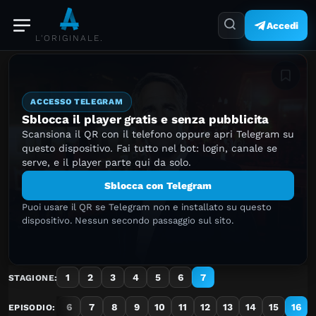
Accedi
L'ORIGINALE.
Aggiung
ACCESSO TELEGRAM
Sblocca il player gratis e senza pubblicita
Scansiona il QR con il telefono oppure apri Telegram su
questo dispositivo. Fai tutto nel bot: login, canale se
serve, e il player parte qui da solo.
Sblocca con Telegram
Puoi usare il QR se Telegram non e installato su questo
dispositivo. Nessun secondo passaggio sul sito.
1
2
3
4
5
6
7
STAGIONE:
3
4
5
6
7
8
9
10
11
12
13
14
15
16
EPISODIO: