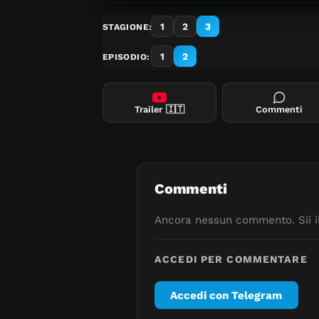
1
2
3
STAGIONE:
1
2
EPISODIO:
Trailer
🇮🇹
Commenti
Commenti
Ancora nessun commento. Sii il
ACCEDI PER COMMENTARE
Accedi con Telegram