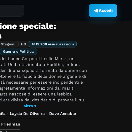
Accedi
.
ione speciale:
s
 Stagioni
HD
15.200 visualizzazioni
Guerra e Politica
 del Lance Corporal Leslie Martz, un
tati Uniti stazionato a Haditha, in Iraq.
eader di una squadra formata da donne con
ottenere la fiducia delle donne afgane e di
ilità necessarie per essere indipendenti e
egretamente informazioni dai mariti
artz nascose di essere una lesbica
d era divisa dal desiderio di provare il suo
superiori e dall'alleanza con le donne e i
altro ▾
ciuti sul luogo.
aña
·
Laysla De Oliveira
·
Dave Annable
—
l Friedman