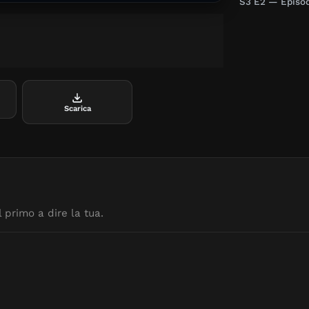
S3 E2 — Episod
Scarica
 primo a dire la tua.