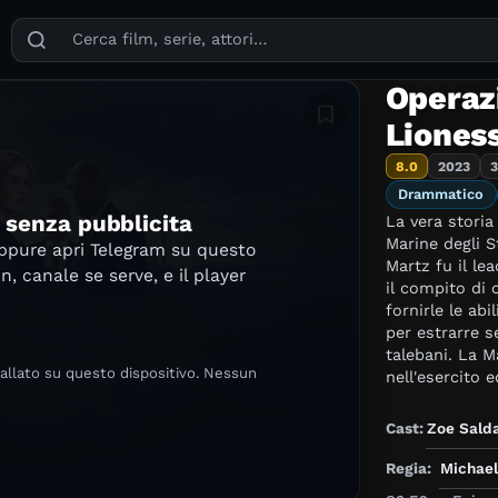
Puoi cercare film, serie TV, attori, registi, generi e temi
Operaz
Aggiungi in lista
Liones
8.0
2023
3
Drammatico
e senza pubblicita
La vera storia
Marine degli S
oppure apri Telegram su questo
Martz fu il l
in, canale se serve, e il player
il compito di 
fornirle le ab
per estrarre s
talebani. La M
tallato su questo dispositivo. Nessun
nell'esercito e
valore ai suoi 
bambini conos
Cast:
Zoe Sald
Regia:
Michae