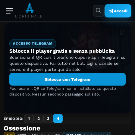
Accedi
L'ORIGINALE.
Aggiung
ACCESSO TELEGRAM
Sblocca il player gratis e senza pubblicita
Scansiona il QR con il telefono oppure apri Telegram su
questo dispositivo. Fai tutto nel bot: login, canale se
serve, e il player parte qui da solo.
Sblocca con Telegram
Puoi usare il QR se Telegram non e installato su questo
dispositivo. Nessun secondo passaggio sul sito.
1
2
3
4
EPISODIO:
Ossessione