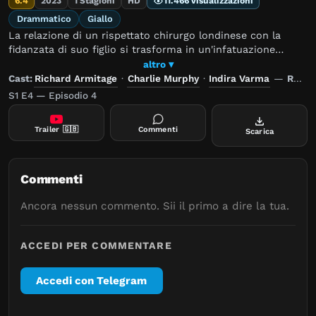
6.4
2023
1 Stagioni
HD
11.466 visualizzazioni
Drammatico
Giallo
La relazione di un rispettato chirurgo londinese con la
fidanzata di suo figlio si trasforma in un'infatuazione
erotica che minaccia di cambiare per sempre le loro vite.
altro ▾
Cast:
Richard Armitage
·
Charlie Murphy
·
Indira Varma
—
Regia:
S1 E4 — Episodio 4
Trailer
🇬🇧
Commenti
Scarica
Commenti
Ancora nessun commento. Sii il primo a dire la tua.
ACCEDI PER COMMENTARE
Accedi con Telegram