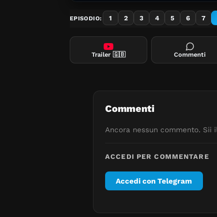
1
2
3
4
5
6
7
EPISODIO:
Trailer
🇬🇧
Commenti
Commenti
Ancora nessun commento. Sii il
ACCEDI PER COMMENTARE
Accedi con Telegram