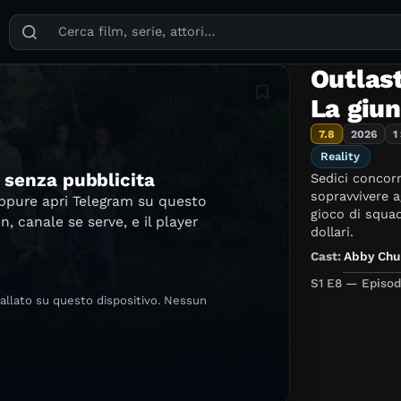
Puoi cercare film, serie TV, attori, registi, generi e temi
Outlast
Aggiungi in lista
La giun
7.8
2026
1
Reality
e senza pubblicita
Sedici concor
sopravvivere ag
oppure apri Telegram su questo
gioco di squa
in, canale se serve, e il player
dollari.
Cast:
Abby Chu
S1 E8 — Episod
tallato su questo dispositivo. Nessun