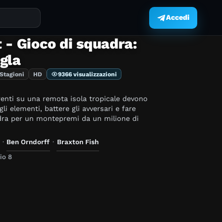
Accedi
.
 - Gioco di squadra:
gla
 Stagioni
HD
9366 visualizzazioni
renti su una remota isola tropicale devono
li elementi, battere gli avversari e fare
dra per un montepremi da un milione di
·
Ben Orndorff
·
Braxton Fish
io 8