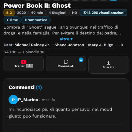
Power Book II: Ghost
8.2
2020
60 min
4 Stagioni
HD
13.296 visualizzazioni
Crime
Drammatico
L'ombra di "Ghost" segue Tariq ovunque: nel traffico di
droga, e nella famiglia. Per evitare il destino del padre,
Tariq non può semplicemente diventare lui, bensì deve
altro ▾
surclassarlo.
Cast:
Michael Rainey Jr.
·
Shane Johnson
·
Mary J. Blige
—
Regia:
S4 E10 — Episodio 10
1
Trailer
🇬🇧
Commenti
Scarica
Commenti
(1)
P_Marino
P
2 mesi fa
mi incuriosisce piu di quanto pensavo; nel mood 
giusto puo funzionare.