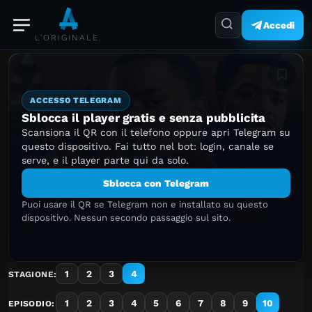
Accedi
L'ORIGINALE.
Aggiung
ACCESSO TELEGRAM
Sblocca il player gratis e senza pubblicita
Scansiona il QR con il telefono oppure apri Telegram su
questo dispositivo. Fai tutto nel bot: login, canale se
serve, e il player parte qui da solo.
Sblocca con Telegram
Puoi usare il QR se Telegram non e installato su questo
dispositivo. Nessun secondo passaggio sul sito.
1
2
3
4
STAGIONE:
1
2
3
4
5
6
7
8
9
10
EPISODIO: