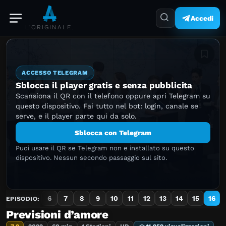
Accedi
L'ORIGINALE.
Aggiung
ACCESSO TELEGRAM
Sblocca il player gratis e senza pubblicita
Scansiona il QR con il telefono oppure apri Telegram su
questo dispositivo. Fai tutto nel bot: login, canale se
serve, e il player parte qui da solo.
Sblocca con Telegram
Puoi usare il QR se Telegram non e installato su questo
dispositivo. Nessun secondo passaggio sul sito.
3
4
5
6
7
8
9
10
11
12
13
14
15
16
EPISODIO:
Previsioni d’amore