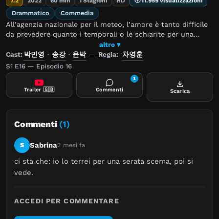
7.2
2022
60 min
1 Stagioni
HD
11.959 visualizzazioni
Drammatico
Commedia
All’agenzia nazionale per il meteo, l’amore è tanto difficile
da prevedere quanto i temporali o le schiarite per una
diligente meteorologa e il suo indipendente collega.
altro ▾
Cast:
박민영
·
송강
·
윤박
—
Regia:
차영훈
S1 E16 — Episodio 16
1
Trailer
🇬🇧
Commenti
Scarica
Commenti
(1)
Sabrina
S
2 mesi fa
ci sta che: io lo terrei per una serata scema, poi si 
vede.
ACCEDI PER COMMENTARE