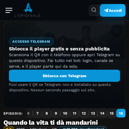
Accedi
L'ORIGINALE.
Aggiung
ACCESSO TELEGRAM
Sblocca il player gratis e senza pubblicita
Scansiona il QR con il telefono oppure apri Telegram su
questo dispositivo. Fai tutto nel bot: login, canale se
serve, e il player parte qui da solo.
Sblocca con Telegram
Puoi usare il QR se Telegram non e installato su questo
dispositivo. Nessun secondo passaggio sul sito.
3
4
5
6
7
8
9
10
11
12
13
14
15
16
EPISODIO:
Quando la vita ti dà mandarini