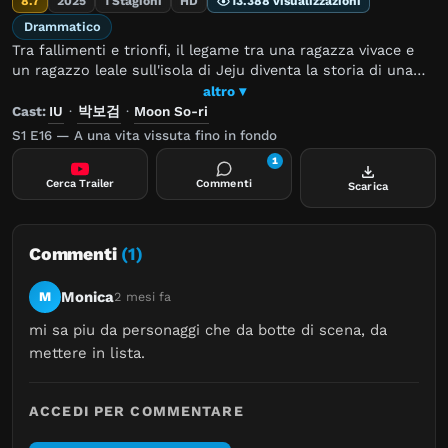
8.7
2025
1 Stagioni
HD
13.388 visualizzazioni
Drammatico
Tra fallimenti e trionfi, il legame tra una ragazza vivace e
un ragazzo leale sull'isola di Jeju diventa la storia di una
vita... provando che l'amore resiste alla prova del tempo.
altro ▾
Cast:
IU
·
박보검
·
Moon So-ri
S1 E16 — A una vita vissuta fino in fondo
1
Cerca Trailer
Commenti
Scarica
Commenti
(1)
Monica
M
2 mesi fa
mi sa piu da personaggi che da botte di scena, da 
mettere in lista.
ACCEDI PER COMMENTARE