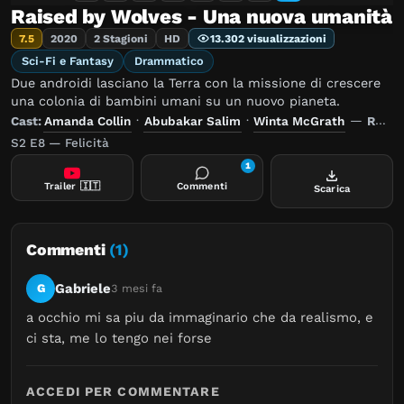
Raised by Wolves - Una nuova umanità
7.5
2020
2 Stagioni
HD
13.302 visualizzazioni
Sci-Fi e Fantasy
Drammatico
Due androidi lasciano la Terra con la missione di crescere
una colonia di bambini umani su un nuovo pianeta.
Cast:
Amanda Collin
·
Abubakar Salim
·
Winta McGrath
—
Regia:
S2 E8 — Felicità
1
Trailer
🇮🇹
Commenti
Scarica
Commenti
(1)
Gabriele
G
3 mesi fa
a occhio mi sa piu da immaginario che da realismo, e 
ci sta, me lo tengo nei forse
ACCEDI PER COMMENTARE