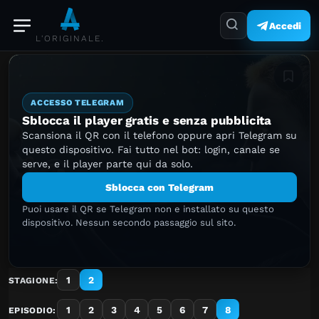
Accedi
L'ORIGINALE.
Aggiung
ACCESSO TELEGRAM
Sblocca il player gratis e senza pubblicita
Scansiona il QR con il telefono oppure apri Telegram su
questo dispositivo. Fai tutto nel bot: login, canale se
serve, e il player parte qui da solo.
Sblocca con Telegram
Puoi usare il QR se Telegram non e installato su questo
dispositivo. Nessun secondo passaggio sul sito.
1
2
STAGIONE:
1
2
3
4
5
6
7
8
EPISODIO: