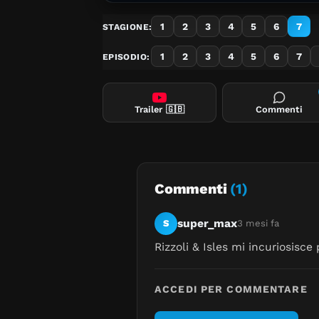
1
2
3
4
5
6
7
STAGIONE:
1
2
3
4
5
6
7
EPISODIO:
Trailer
🇬🇧
Commenti
Commenti
(1)
super_max
S
3 mesi fa
Rizzoli & Isles mi incuriosisc
ACCEDI PER COMMENTARE