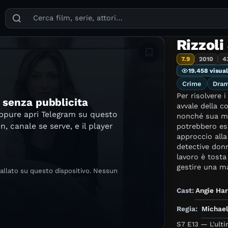
Puoi cercare film, serie TV, attori, registi, generi e temi
Rizzoli
Aggiungi in lista
7.9
2010
4
19.458 visual
Crime
Dra
Per risolvere i
e senza pubblicita
avvale della c
oppure apri Telegram su questo
nonché sua mi
in, canale se serve, e il player
potrebbero ess
approccio alla 
detective donn
lavoro è tosta
gestire una ma
tallato su questo dispositivo. Nessun
sempre con abit
carattere molt
Cast:
Angie Ha
morti piuttost
fidanzato prop
Regia:
Michael
Serie crime bas
S7 E13 — L'ult