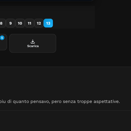
Tess Gerritsen
8
9
10
11
12
13
1
Scarica
e piu di quanto pensavo, pero senza troppe aspettative.