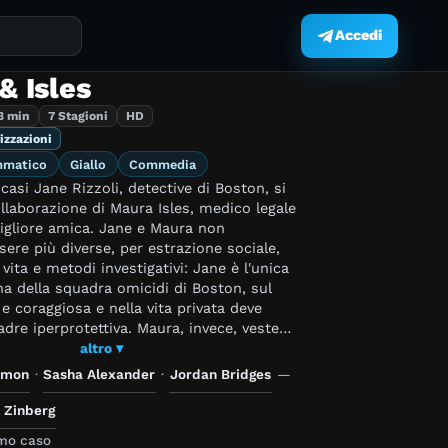
Accedi
.
 & Isles
3 min
7 Stagioni
HD
izzazioni
mmatico
Giallo
Commedia
 casi Jane Rizzoli, detective di Boston, si
ollaborazione di Maura Isles, medico legale
gliore amica. Jane e Maura non
ere più diverse, per estrazione sociale,
vita e metodi investigativi: Jane è l'unica
a della squadra omicidi di Boston, sul
 e coraggiosa e nella vita privata deve
dre iperprotettiva. Maura, invece, veste
i firmati dalla testa ai piedi, è di
altro ▾
o fredda e si trova più a suo agio tra i
rmon
·
Sasha Alexander
·
Jordan Bridges
—
o che tra i vivi. Non riesce a trovare un
rio per questo suo carattere quasi cinico.
 Zinberg
ata sui romanzi della scrittrice di thriller
imo caso