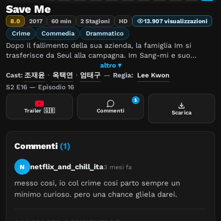
Save Me
8.0
2017
60 min
2 Stagioni
HD
13.907 visualizzazioni
Crime
Commedia
Drammatico
Dopo il fallimento della sua azienda, la famiglia Im si
trasferisce da Seul alla campagna. Im Sang-mi e suo
fratello gemello Im Sang-jin fanno fatica ad adattarsi alla
altro ▾
loro nuova scuola, e Sang-jin viene bullizzato senza pietà e
Cast:
조재윤
·
옥택연
·
엄태구
—
Regia:
Lee Kwon
spinto al suicidio.
S2 E16 — Episodio 16
1
Trailer
🇬🇧
Commenti
Scarica
Commenti
(1)
netflix_and_chill_ita
N
3 mesi fa
messo cosi, io col crime cosi parto sempre un 
minimo curioso. pero una chance gliela darei.