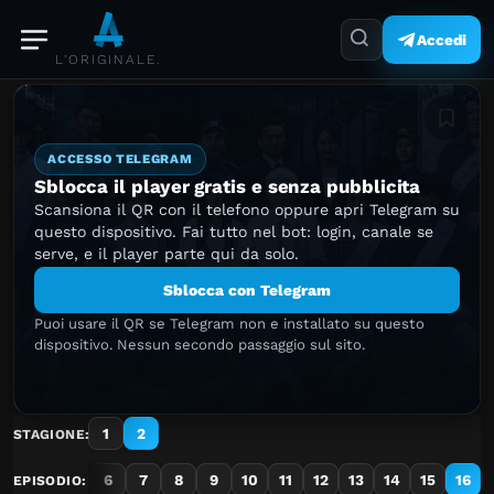
Accedi
L'ORIGINALE.
Aggiung
ACCESSO TELEGRAM
Sblocca il player gratis e senza pubblicita
Scansiona il QR con il telefono oppure apri Telegram su
questo dispositivo. Fai tutto nel bot: login, canale se
serve, e il player parte qui da solo.
Sblocca con Telegram
Puoi usare il QR se Telegram non e installato su questo
dispositivo. Nessun secondo passaggio sul sito.
1
2
STAGIONE:
3
4
5
6
7
8
9
10
11
12
13
14
15
16
EPISODIO: