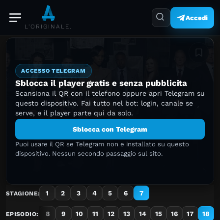
Accedi
L'ORIGINALE.
Aggiung
ACCESSO TELEGRAM
Sblocca il player gratis e senza pubblicita
Scansiona il QR con il telefono oppure apri Telegram su
questo dispositivo. Fai tutto nel bot: login, canale se
serve, e il player parte qui da solo.
Sblocca con Telegram
Puoi usare il QR se Telegram non e installato su questo
dispositivo. Nessun secondo passaggio sul sito.
1
2
3
4
5
6
7
STAGIONE:
5
6
7
8
9
10
11
12
13
14
15
16
17
18
EPISODIO: