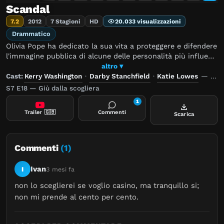
Scandal
7.2
2012
7 Stagioni
HD
20.033 visualizzazioni
Drammatico
Olivia Pope ha dedicato la sua vita a proteggere e difendere
l'immagine pubblica di alcune delle personalità più influenti
della nazione, mantenendo i loro segreti al sicuro.
altro ▾
Rispettata e temuta allo stesso tempo, Olivia, ex capo
Cast:
Kerry Washington
·
Darby Stanchfield
·
Katie Lowes
—
Reg
dell'ufficio stampa del Presidente, ha lasciato la Casa
S7 E18 — Giù dalla scogliera
Bianca per avviare un suo studio di consulenza. Ora spera
1
in un nuovo capitolo della sua vita professionale e privata,
Trailer
🇬🇧
Commenti
Scarica
ma in qualche modo i suoi legami col passato sembrano
essere indissolubili. Presto appare chiaro che il suo staff
disfunzionale, specializzato nel risolvere i problemi altrui
ha difficoltà a risolvere i propri.
Commenti
(1)
Ivan
I
3 mesi fa
non lo sceglierei se voglio casino, ma tranquillo si; 
non mi prende al cento per cento.