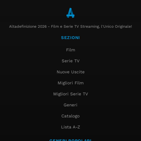
Altadefinizione 2026 - Film e Serie TV Streaming, l'Unico Originale!
SEZIONI
Film
Serie TV
Nuove Uscite
Migliori Film
Migliori Serie TV
Generi
Catalogo
Lista A-Z
GENERI POPOLARI