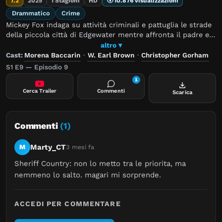
7.2
2025
1 Stagioni
HD
10.876 visualizzazioni
Drammatico
Crime
Mickey Fox indaga su attività criminali e pattuglia le strade
della piccola città di Edgewater mentre affronta il padre ex
detenuto e un misterioso incidente che coinvolge la figlia
altro ▾
ribelle.
Cast:
Morena Baccarin
·
W. Earl Brown
·
Christopher Gorham
S1 E9 — Episodio 9
1
Cerca Trailer
Commenti
Scarica
Commenti
(1)
Marty_CT
M
3 mesi fa
Sheriff Country: non lo metto tra le priorita, ma 
nemmeno lo salto. magari mi sorprende.
ACCEDI PER COMMENTARE