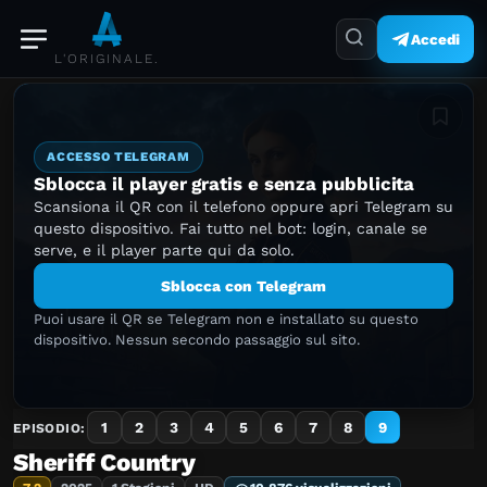
Accedi
L'ORIGINALE.
Aggiung
ACCESSO TELEGRAM
Sblocca il player gratis e senza pubblicita
Scansiona il QR con il telefono oppure apri Telegram su
questo dispositivo. Fai tutto nel bot: login, canale se
serve, e il player parte qui da solo.
Sblocca con Telegram
Puoi usare il QR se Telegram non e installato su questo
dispositivo. Nessun secondo passaggio sul sito.
1
2
3
4
5
6
7
8
9
EPISODIO:
Sheriff Country